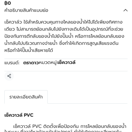
฿0
คำอธิบายสินค้าแบบย่อ
เช็ควาล์ว ใช้สำหรับควบคุมทางไหลของน้ำให้ไปได้เพียงทิศทาง
เดียว ไม่สามารถย้อนกลับไปยังทางเดิมได้เป็นอุปกรณ์ที่จะช่วย
ป้องกันการตีกลับของน้ำไปยังปั๊มน้ำ หรือการไหลย้อนกลับของ
น้ำกลับไปบริเวณทางจ่ายน้ำ ซึ่งทำให้เกิดการสูญเสียแรงดัน
หรือทำให้ปั๊มน้ำเสียหายได้
หมวดหมู่:
เช็ควาวล์
แบรนด์:
ตราดาว
แชร์
รายละเอียดสินค้า
เช็ควาวล์ PVC
เช็ควาวล์ PVC ติดตั้งเพื่อป้องกัน การไหลย้อนกลับของน้ำ
ในระบบ ที่อาจไหลย้อนเข้าสู่อุปกรณ์ ทำให้เกิดความเสียหายใน