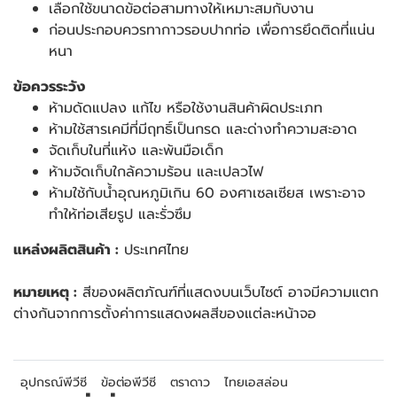
เลือกใช้ขนาดข้อต่อสามทางให้เหมาะสมกับงาน
ก่อนประกอบควรทากาวรอบปากท่อ เพื่อการยึดติดที่แน่น
หนา
ข้อควรระวัง
ห้ามดัดแปลง แก้ไข หรือใช้งานสินค้าผิดประเภท
ห้ามใช้สารเคมีที่มีฤทธิ์เป็นกรด และด่างทำความสะอาด
จัดเก็บในที่แห้ง และพ้นมือเด็ก
ห้ามจัดเก็บใกล้ความร้อน และเปลวไฟ
ห้ามใช้กับน้ำอุณหภูมิเกิน 60 องศาเซลเซียส เพราะอาจ
ทำให้ท่อเสียรูป และรั่วซึม
แหล่งผลิตสินค้า :
ประเทศไทย
หมายเหตุ :
สีของผลิตภัณฑ์ที่แสดงบนเว็บไซต์ อาจมีความแตก
ต่างกันจากการตั้งค่าการแสดงผลสีของแต่ละหน้าจอ
อุปกรณ์พีวีซี
ข้อต่อพีวีซี
ตราดาว
ไทยเอสล่อน